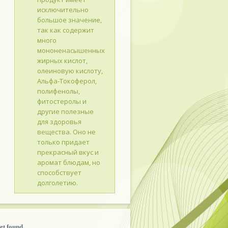
исключительно
большое значение,
так как содержит
много
мононенасышенных
жирных кислот,
олеиновую кислоту,
Альфа-Токоферол,
полифенолы,
фитостеролы и
другие полезные
для здоровья
вещества. Оно не
только придает
прекрасный вкус и
аромат блюдам, но
способствует
долголетию.
et found