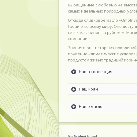
Выращенные с любовью на высоте 
самых идеальных природных услов
Отсюда оливковое масло «Omotriv
Грецию по всему миру. Оно досту
сетях магазинов за рубежом. Масл
компании.
Знания и опыт старших поколений
почвенно-климатические условия 
продуктом живых традиций корин
Наша концепция
Наш край
Наше масло
No Widget found