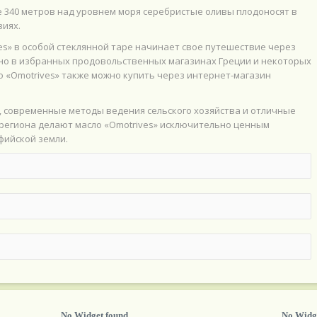
340 метров над уровнем моря серебристые оливы плодоносят в
иях.
es» в особой стеклянной таре начинает свое путешествие через
пно в избранных продовольственных магазинах Греции и некоторых
о «Omotrives» также можно купить через интернет-магазин
, современные методы ведения сельского хозяйства и отличные
региона делают масло «Omotrives» исключительно ценным
фийской земли.
No Widget found
No Widg