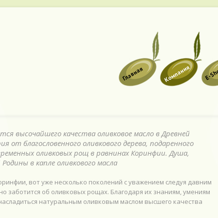
Компания
Главная
E-Sh
ется высочайшего качества оливковое масло в Древней
ия от благословенного оливкового дерева, подаренного
временных оливковых рощ в равнинах Коринфии. Душа,
 Родины в капле оливкового масла
оринфии, вот уже несколько поколений с уважением следуя давним
но заботится об оливковых рощах. Благодаря их знаниям, умениям
т насладиться натуральным оливковым маслом высшего качества