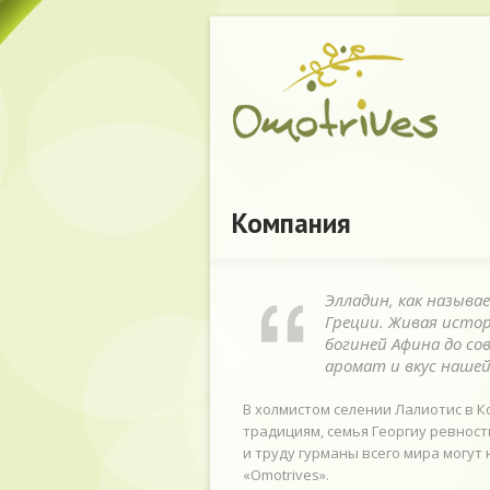
Компания
Элладин, как называ
Греции. Живая истор
богиней Афина до со
аромат и вкус нашей
В холмистом селении Лалиотис в К
традициям, семья Георгиу ревност
и труду гурманы всего мира могу
«Omotrives».